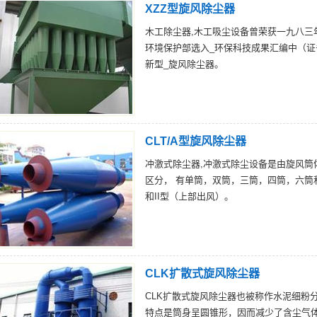
XZZ型旋风除尘器
木工除尘器,木工吸尘设备曾荣获一九八
环境保护部选入_环保科技成果汇编中（证
新型_旋风除尘器。
CLT/A型旋风除尘器
冲激式除尘器,冲激式除尘设备是由旋风
区分， 有单筒，双筒，三筒，四筒，六筒
和II型（上部出风）。
CLK扩散式旋风除尘器
CLK扩散式旋风除尘器也被称作水泥细粉
特点是筒身呈圆锥形，因而减少了含尘气