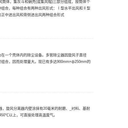
风筒体，集灰斗和蜗壳(或集风帽)三部分组成，按筒体个
种组合，每种组合有两种出风形式：Ⅰ型水平出风和Ⅱ型
有正中进出风和旁侧进出风两种组合形式
合在一个壳体内的除尘设备。多管除尘器因旋风子直径
合，因而处理量大。现已有多达900mm×ф250mm的
除尘器，旋风分离器内壁涂抹有20毫米的耐磨、_衬料、基耐
达450℃以上，可直接处理高温废气。