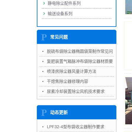
静电除尘配件系列
输送设备系列
常见问题
脱硫布袋除尘器椭圆袋笼制作常见问
题
复肥装置气箱脉冲布袋除尘器材质要
求
喷漆房除尘器风量计算方法
干熄焦除尘器修理内容
尿素冷却装置除尘风机技术要求
动态更新
LPF32-4型布袋收尘器制作要求