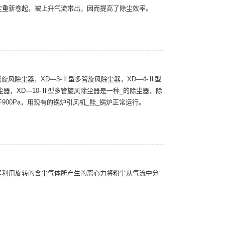
尘重新卷起，被上升气流带出，因而提高了除尘效率。
管旋风除尘器，XD—3-Ⅱ型多管旋风除尘器，XD—4-Ⅱ型
尘器，XD—10-Ⅱ型多管旋风除尘器是一种_的除尘器，除
900Pa，用现有的锅炉引风机_能_锅炉正常运行。
是利用旋转的含尘气体所产生的离心力将粉尘从气流中分