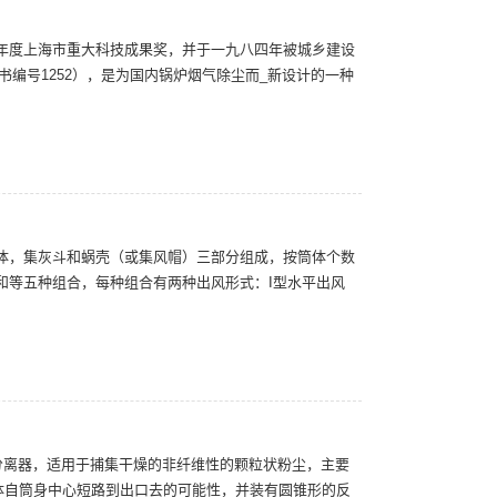
三年度上海市重大科技成果奖，并于一九八四年被城乡建设
书编号1252），是为国内锅炉烟气除尘而_新设计的一种
筒体，集灰斗和蜗壳（或集风帽）三部分组成，按筒体个数
和等五种组合，每种组合有两种出风形式：I型水平出风
分离器，适用于捕集干燥的非纤维性的颗粒状粉尘，主要
体自筒身中心短路到出口去的可能性，并装有圆锥形的反