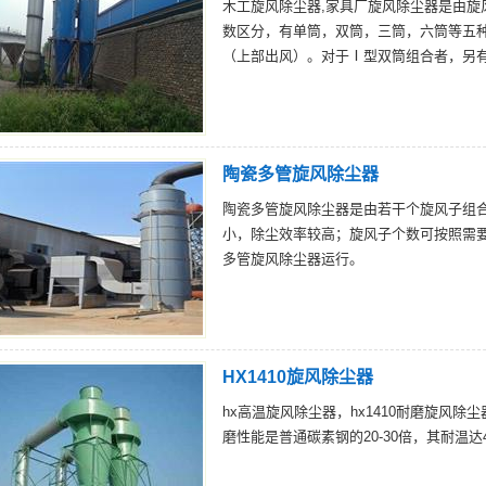
木工旋风除尘器,家具厂旋风除尘器是由旋
数区分，有单筒，双筒，三筒，六筒等五
（上部出风）。对于Ⅰ型双筒组合者，另
陶瓷多管旋风除尘器
陶瓷多管旋风除尘器是由若干个旋风子组
小，除尘效率较高；旋风子个数可按照需要组
多管旋风除尘器运行。
HX1410旋风除尘器
hx高温旋风除尘器，hx1410耐磨旋风
磨性能是普通碳素钢的20-30倍，其耐温